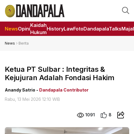
Kaidah
News
Opini
HistoryLaw
Foto
DandapalaTalks
Maja
Hukum
News
Berita
Ketua PT Sulbar : Integritas &
Kejujuran Adalah Fondasi Hakim
Anandy Satrio -
Dandapala Contributor
Rabu, 13 Mei 2026 12:10 WIB
1091
8