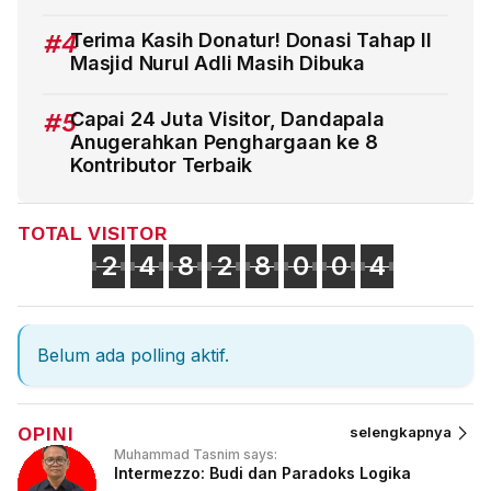
#4
Terima Kasih Donatur! Donasi Tahap II
Masjid Nurul Adli Masih Dibuka
#5
Capai 24 Juta Visitor, Dandapala
Anugerahkan Penghargaan ke 8
Kontributor Terbaik
TOTAL VISITOR
2
4
8
2
8
0
0
4
Belum ada polling aktif.
OPINI
selengkapnya
Muhammad Tasnim says:
Intermezzo: Budi dan Paradoks Logika