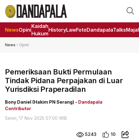
Kaidah
News
Opini
HistoryLaw
Foto
DandapalaTalks
Maja
Hukum
News
Opini
Pemeriksaan Bukti Permulaan
Tindak Pidana Perpajakan di Luar
Yurisdiksi Praperadilan
Bony Daniel (Hakim PN Serang) -
Dandapala
Contributor
Senin, 17 Nov 2025 07:00 WIB
5243
10