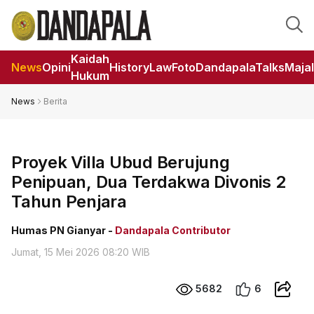
Kaidah
News
Opini
HistoryLaw
Foto
DandapalaTalks
Maja
Hukum
News
Berita
Proyek Villa Ubud Berujung
Penipuan, Dua Terdakwa Divonis 2
Tahun Penjara
Humas PN Gianyar -
Dandapala Contributor
Jumat, 15 Mei 2026 08:20 WIB
5682
6