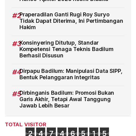
#2
Praperadilan Ganti Rugi Roy Suryo
Tidak Dapat Diterima, Ini Pertimbangan
Hakim
#3
Konsinyering Ditutup, Standar
Kompetensi Tenaga Teknis Badilum
Berhasil Disusun
#4
Dirpapu Badilum: Manipulasi Data SIPP,
Bentuk Pelanggaran Integritas
#5
Dirbinganis Badilum: Promosi Bukan
Garis Akhir, Tetapi Awal Tanggung
Jawab Lebih Besar
TOTAL VISITOR
2
4
7
4
6
5
1
5