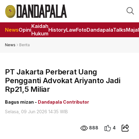
Kaidah
News
Opini
HistoryLaw
Foto
DandapalaTalks
Maja
Hukum
News
Berita
PT Jakarta Perberat Uang
Pengganti Advokat Ariyanto Jadi
Rp21,5 Miliar
Bagus mizan -
Dandapala Contributor
Selasa, 09 Jun 2026 14:35 WIB
888
4