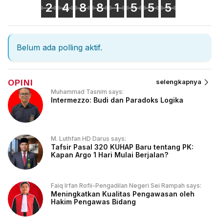
2
4
8
8
1
5
5
5
Belum ada polling aktif.
OPINI
selengkapnya
Muhammad Tasnim says:
Intermezzo: Budi dan Paradoks Logika
M. Luthfan HD Darus says:
Tafsir Pasal 320 KUHAP Baru tentang PK:
Kapan Argo 1 Hari Mulai Berjalan?
Faiq Irfan Rofii-Pengadilan Negeri Sei Rampah says:
Meningkatkan Kualitas Pengawasan oleh
Hakim Pengawas Bidang