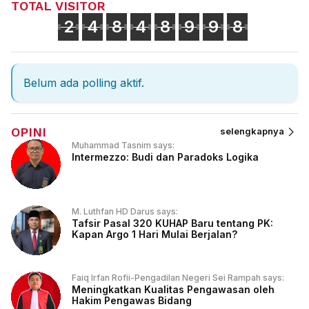
TOTAL VISITOR
2
4
8
4
8
9
9
8
Belum ada polling aktif.
OPINI
selengkapnya
Muhammad Tasnim says:
Intermezzo: Budi dan Paradoks Logika
M. Luthfan HD Darus says:
Tafsir Pasal 320 KUHAP Baru tentang PK:
Kapan Argo 1 Hari Mulai Berjalan?
Faiq Irfan Rofii-Pengadilan Negeri Sei Rampah says:
Meningkatkan Kualitas Pengawasan oleh
Hakim Pengawas Bidang