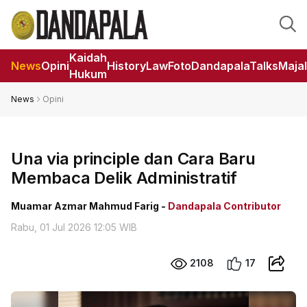
Kaidah
News
Opini
HistoryLaw
Foto
DandapalaTalks
Maja
Hukum
News
Opini
Una via principle dan Cara Baru
Membaca Delik Administratif
Muamar Azmar Mahmud Farig -
Dandapala Contributor
Rabu, 01 Jul 2026 12:05 WIB
2108
17