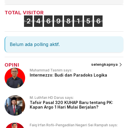
TOTAL VISITOR
2
4
6
9
8
1
5
6
Belum ada polling aktif.
OPINI
selengkapnya
Muhammad Tasnim says:
Intermezzo: Budi dan Paradoks Logika
M. Luthfan HD Darus says:
Tafsir Pasal 320 KUHAP Baru tentang PK:
Kapan Argo 1 Hari Mulai Berjalan?
Faiq Irfan Rofii-Pengadilan Negeri Sei Rampah says: