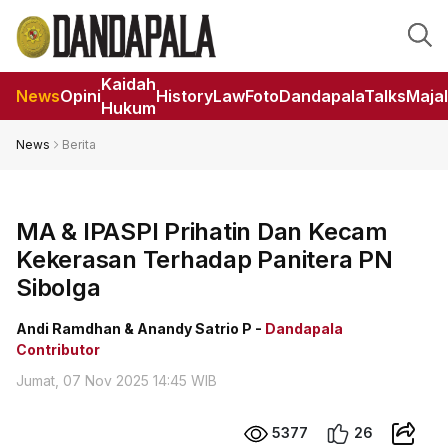
Kaidah
News
Opini
HistoryLaw
Foto
DandapalaTalks
Maja
Hukum
News
Berita
MA & IPASPI Prihatin Dan Kecam
Kekerasan Terhadap Panitera PN
Sibolga
Andi Ramdhan & Anandy Satrio P -
Dandapala
Contributor
Jumat, 07 Nov 2025 14:45 WIB
5377
26