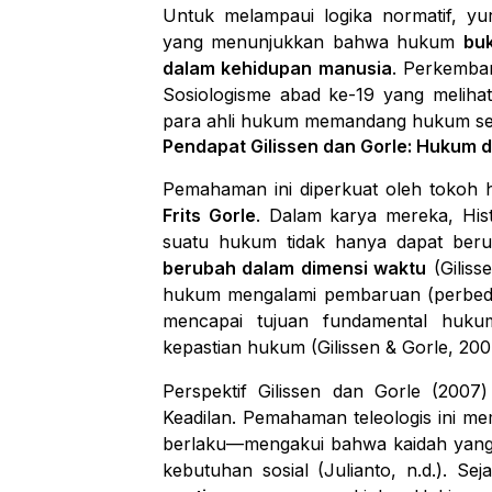
Untuk melampaui logika normatif, y
yang menunjukkan bahwa hukum
buk
dalam kehidupan manusia
. Perkemban
Sosiologisme abad ke-19 yang melihat
para ahli hukum memandang hukum sebag
Pendapat Gilissen dan Gorle: Hukum 
Pemahaman ini diperkuat oleh tokoh h
Frits Gorle
. Dalam karya mereka,
His
suatu hukum tidak hanya dapat ber
berubah dalam dimensi waktu
(Giliss
hukum mengalami pembaruan (perbeda
mencapai tujuan fundamental hukum 
kepastian hukum (Gilissen & Gorle, 200
Perspektif Gilissen dan Gorle (2007)
Keadilan
. Pemahaman teleologis ini m
berlaku—mengakui bahwa kaidah yang a
kebutuhan sosial (Julianto, n.d.). S