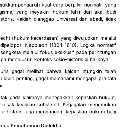
ukkan pengaruh kuat cara berpikir normatif yang
logisme, yang meyakini hukum lahir dari akal budi
istoris. Kaidah dianggap universal dan abadi, tidak
recht
(hukum kecerdasan) yang diwujudkan melalui
 dipelopori Napoleon (1804-1810). Logika normatif
sengketa melalui fokus eksklusif pada perhitungan
a menelusuri konteks sosio-historis di baliknya.
uris gagal melihat bahwa kaidah mungkin telah
u lebih penting, gagal memahami mengapa pranata
i.
letak pada klaimnya menegakkan kepastian hukum,
erusak keadilan substantif. Kegagalan menemukan
n a-historis juga mengancam kepastian hukum bagi
nuju Pemahaman Dialektis