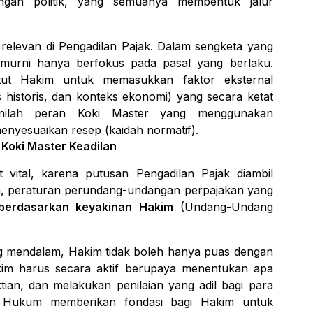
ngan politik, yang semuanya membentuk jalur
elevan di Pengadilan Pajak. Dalam sengketa yang
if murni hanya berfokus pada pasal yang berlaku.
t Hakim untuk memasukkan faktor eksternal
s historis, dan konteks ekonomi) yang secara ketat
Inilah peran
Koki Master
yang menggunakan
nyesuaikan resep (kaidah normatif).
 Koki Master Keadilan
 vital, karena putusan Pengadilan Pajak diambil
an, peraturan perundang-undangan perpajakan yang
berdasarkan keyakinan Hakim
(Undang-Undang
 mendalam, Hakim tidak boleh hanya puas dengan
akim harus secara aktif berupaya menentukan
apa
tian
, dan melakukan
penilaian yang adil
bagi para
rah Hukum memberikan fondasi bagi Hakim untuk