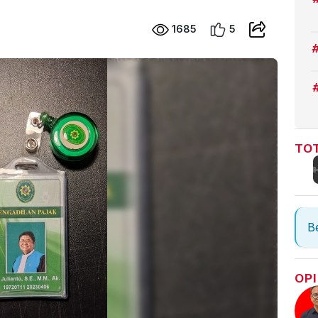
1685
5
TOT
Be
OPI