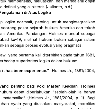
uk memperjelas, meluaskan, dan mendalami objek
da definisi yang
a-historis
(Julianto, n.d.).
 Pengalaman di Atas Logika
p logika normatif, penting untuk mengintegrasikan
, seorang pakar sejarah hukum Amerika dan tokoh
kum Amerika. Pandangan Holmes muncul sebagai
abad ke-19, melihat hukum bukan sebagai sistem
inkan sebagai proses evolusi yang pragmatis.
Law
, yang pertama kali diterbitkan pada tahun 1881,
terhadap superioritas logika dalam hukum:
c: it has been experience."
(Holmes Jr., 1881/2004,
s yang penting bagi
Koki Master Keadilan
. Holmes
ukum dapat diperlakukan "seolah-olah ia hanya
u matematika" (Holmes Jr., 1881/2004, p. 1). Bagi
uhan nyata yang dirasakan masyarakat, moralitas