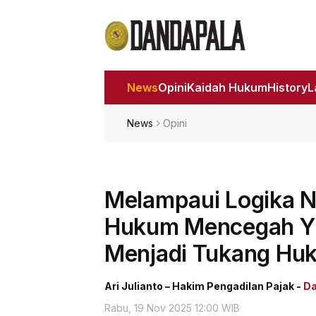
News
Opini
Kaidah Hukum
History
News
Opini
Melampaui Logika N
Hukum Mencegah Yur
Menjadi Tukang Hu
Ari Julianto – Hakim Pengadilan Pajak -
Da
Rabu, 19 Nov 2025 12:00 WIB