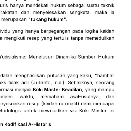
uris hanya mendekati hukum sebagai suatu teknik
akatan dan menyelesaikan sengketa, maka ia
ya merupakan
"tukang hukum"
.
ndividu yang hanya berpegangan pada logika kaidah
a mengikuti resep yang tertulis tanpa memedulikan
 Yudisialisme: Menelusuri Dinamika Sumber Hukum
ni adalah menghasilkan putusan yang kaku, "hambar
ks tidak adil (Julianto, n.d.). Sebaliknya, seorang
ormasi menjadi
Koki Master Keadilan
, yang mampu
imensi waktu, memahami asal-usulnya, dan
esuaikan resep (kaidah normatif) demi mencapai
metodologis untuk mewujudkan visi
Koki Master
ini
 Kodifikasi A-Historis