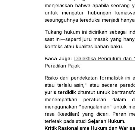
menjelaskan bahwa apabila seorang y
untuk mengatur hubungan kemasyar
sesungguhnya tereduksi menjadi han
Tukang hukum ini dicirikan sebagai i
saat ini—seperti juru masak yang hany
konteks atau kualitas bahan baku.
Baca Juga:
Dialektika Pendulum dan
Peradilan Pajak
Risiko dari pendekatan formalistik i
atau terlalu asin," atau secara parado
yuris terdidik
dituntut untuk bertransf
menempatkan peraturan dalam d
menggunakan "pengalaman" untuk meny
rasa (keadilan) yang dicari. Peran 
terletak pada studi
Sejarah Hukum
.
Kritik Rasionalisme Hukum dan Warisan