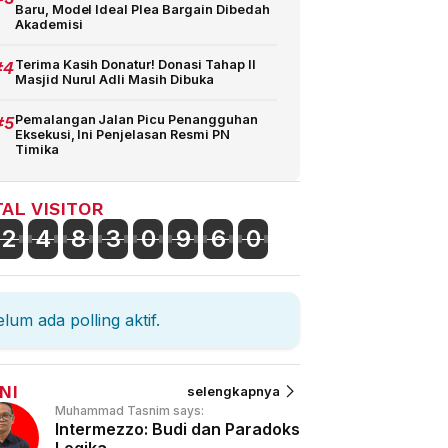
Baru, Model Ideal Plea Bargain Dibedah
Akademisi
#4
Terima Kasih Donatur! Donasi Tahap II
Masjid Nurul Adli Masih Dibuka
#5
Pemalangan Jalan Picu Penangguhan
Eksekusi, Ini Penjelasan Resmi PN
Timika
AL VISITOR
2
4
8
3
0
9
6
0
lum ada polling aktif.
NI
selengkapnya
Muhammad Tasnim says:
Intermezzo: Budi dan Paradoks