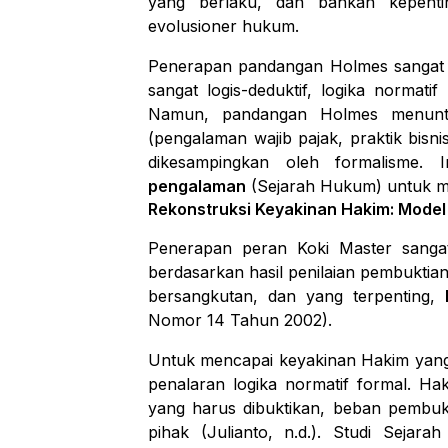
yang berlaku, dan bahkan kepenti
evolusioner hukum.
Penerapan pandangan Holmes sangat r
sangat logis-deduktif, logika normat
Namun, pandangan Holmes menuntu
(pengalaman wajib pajak, praktik bisni
dikesampingkan oleh formalisme. 
pengalaman
(Sejarah Hukum) untuk me
Rekonstruksi Keyakinan Hakim: Model
Penerapan peran
Koki Master
sangat
berdasarkan hasil penilaian pembukti
bersangkutan, dan yang terpenting,
Nomor 14 Tahun 2002).
Untuk mencapai keyakinan Hakim yang
penalaran logika normatif formal. H
yang harus dibuktikan, beban pembuk
pihak (Julianto, n.d.). Studi Seja