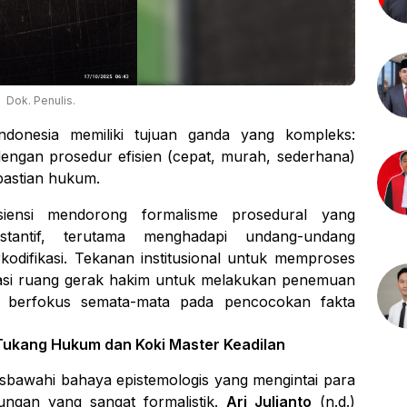
Dok. Penulis.
ndonesia memiliki tujuan ganda yang kompleks:
ngan prosedur efisien (cepat, murah, sederhana)
pastian hukum.
siensi mendorong formalisme prosedural yang
stantif, terutama menghadapi undang-undang
kodifikasi. Tekanan institusional untuk memproses
tasi ruang gerak hakim untuk melakukan penemuan
berfokus semata-mata pada pencocokan fakta
Tukang Hukum
dan
Koki Master Keadilan
isbawahi bahaya epistemologis yang mengintai para
ungan yang sangat formalistik.
Ari Julianto
(n.d.)