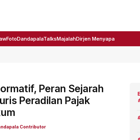
Law
Foto
DandapalaTalks
Majalah
Dirjen Menyapa
ormatif, Peran Sejarah
is Peradilan Pajak
kum
ndapala Contributor