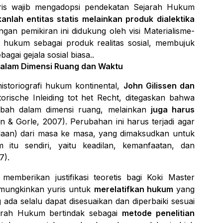
uris wajib mengadopsi pendekatan Sejarah Hukum
anlah entitas statis melainkan produk dialektika
gan pemikiran ini didukung oleh visi Materialisme-
 hukum sebagai produk realitas sosial, membujuk
ai gejala sosial biasa..
dalam Dimensi Ruang dan Waktu
istoriografi hukum kontinental,
John Gilissen dan
torische Inleiding tot het Recht
, ditegaskan bahwa
ubah dalam dimensi ruang, melainkan
juga harus
en & Gorle, 2007). Perubahan ini harus terjadi agar
an) dari masa ke masa, yang dimaksudkan untuk
itu sendiri, yaitu keadilan, kemanfaatan, dan
7).
 memberikan justifikasi teoretis bagi
Koki Master
emungkinkan yuris untuk
merelatifkan hukum
yang
da selalu dapat disesuaikan dan diperbaiki sesuai
ejarah Hukum bertindak sebagai
metode penelitian