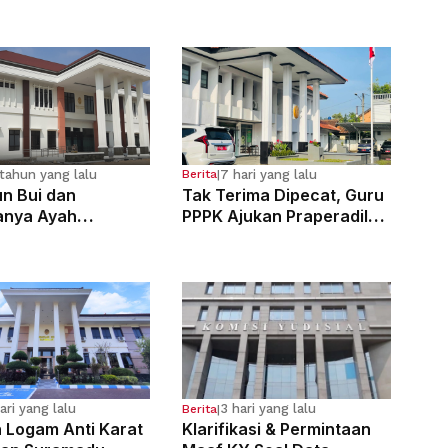
tahun yang lalu
7 hari yang lalu
Berita
|
n Bui dan
Tak Terima Dipecat, Guru
anya Ayah
PPPK Ajukan Praperadilan
osa Anak
di PN Bale Bandung
g Sejak Kelas 6 SD
ari yang lalu
3 hari yang lalu
Berita
|
n Logam Anti Karat
Klarifikasi & Permintaan