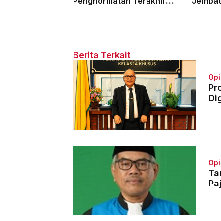
Penghormatan Terakhir
Jembat
Hakim Tinggi Tarigan
Para Pe
Muda Limbong
Tahun 
Berita Terkait
Opi
Pr
Dig
Opi
Ta
Pa