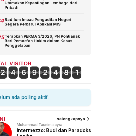
Utamakan Kepentingan Lembaga dari
Pribadi
#4
Badilum Imbau Pengadilan Negeri
Segera Perbarui Aplikasi MIS
#5
Terapkan PERMA 3/2026, PN Pontianak
Beri Pemaafan Hakim dalam Kasus
Penggelapan
AL VISITOR
2
4
6
9
2
4
8
1
lum ada polling aktif.
NI
selengkapnya
Muhammad Tasnim says:
Intermezzo: Budi dan Paradoks