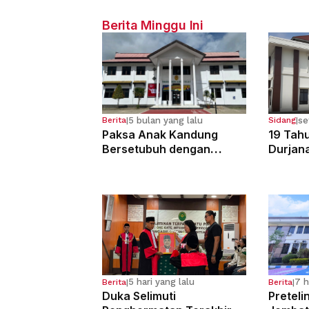
Berita Minggu Ini
5 bulan yang lalu
se
Berita
|
Sidang
|
Paksa Anak Kandung
19 Tahu
Bersetubuh dengan
Durjan
Kekasihnya, Ibu Ini Dibui
Pemerk
13 Tahun
Kandun
5 hari yang lalu
7 h
Berita
|
Berita
|
Duka Selimuti
Preteli