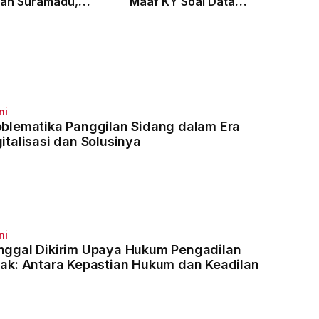
an Suramadu,
Maaf KY Soal Data
laku Divonis 7
Dugaan Pelanggaran 121
Penjara
Hakim
ni
oblematika Panggilan Sidang dalam Era
italisasi dan Solusinya
ni
nggal Dikirim Upaya Hukum Pengadilan
jak: Antara Kepastian Hukum dan Keadilan