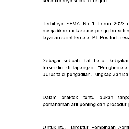
kehadirannya selalu ditunggu.
Terbitnya SEMA No 1 Tahun 2023 dii
menjadikan mekanisme panggilan sidang
layanan surat tercatat PT Pos Indonesi
Sebagai sebuah hal baru, kebijaka
tersendiri di lapangan. “Penghemat
Jurusita di pengadilan,” ungkap Zahlisa V
Dalam praktek tentu bukan tanpa
pemahaman arti penting dan prosedur 
Untuk iitu, Direktur Pembinaan Adm