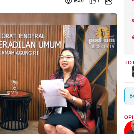
1549
1
TOT
Be
OPI