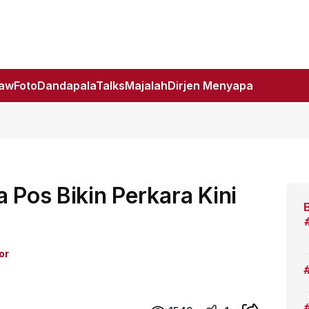
Law
Foto
DandapalaTalks
Majalah
Dirjen Menyapa
 Pos Bikin Perkara Kini
or