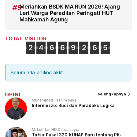
#5
Meriahkan BSDK MA RUN 2026! Ajang
Lari Warga Peradilan Peringati HUT
Mahkamah Agung
TOTAL VISITOR
2
4
6
6
9
2
6
5
Belum ada polling aktif.
OPINI
selengkapnya
Muhammad Tasnim says:
Intermezzo: Budi dan Paradoks Logika
M. Luthfan HD Darus says:
Tafsir Pasal 320 KUHAP Baru tentang PK: