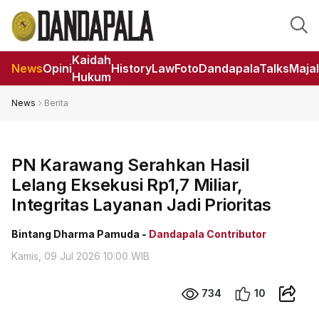
Kaidah
News
Opini
HistoryLaw
Foto
DandapalaTalks
Maja
Hukum
News
Berita
PN Karawang Serahkan Hasil
Lelang Eksekusi Rp1,7 Miliar,
Integritas Layanan Jadi Prioritas
Bintang Dharma Pamuda -
Dandapala Contributor
Kamis, 09 Jul 2026 10:00 WIB
734
10