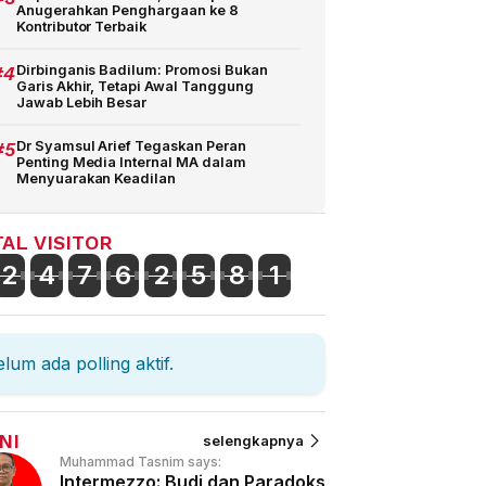
Anugerahkan Penghargaan ke 8
Kontributor Terbaik
#4
Dirbinganis Badilum: Promosi Bukan
Garis Akhir, Tetapi Awal Tanggung
Jawab Lebih Besar
#5
Dr Syamsul Arief Tegaskan Peran
Penting Media Internal MA dalam
Menyuarakan Keadilan
AL VISITOR
2
4
7
6
2
5
8
1
lum ada polling aktif.
NI
selengkapnya
Muhammad Tasnim says:
Intermezzo: Budi dan Paradoks