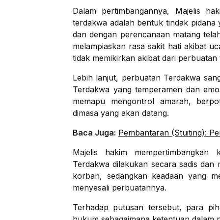
Dalam pertimbangannya, Majelis ha
terdakwa adalah bentuk tindak pidana
dan dengan perencanaan matang tela
melampiaskan rasa sakit hati akibat 
tidak memikirkan akibat dari perbuatan
Lebih lanjut, perbuatan Terdakwa san
Terdakwa yang temperamen dan emosio
memapu mengontrol amarah, berpot
dimasa yang akan datang.
Baca Juga:
Pembantaran (Stuiting): Pe
Majelis hakim mempertimbangkan 
Terdakwa dilakukan secara sadis dan
korban, sedangkan keadaan yang me
menyesali perbuatannya.
Terhadap putusan tersebut, para pi
hukum sebagaimana ketentuan dalam 