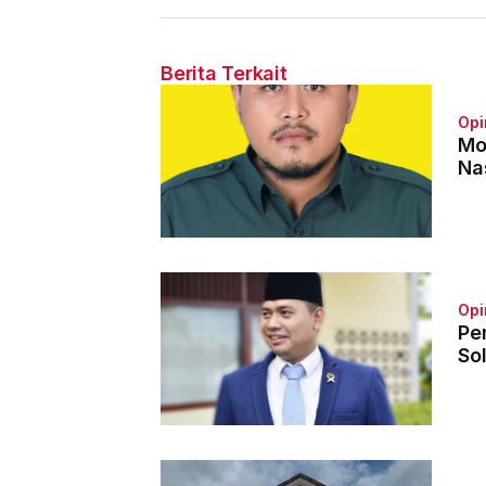
Tahun Penjara
Hakim
Berita Terkait
Opi
Mo
Na
Opi
Pe
Sol