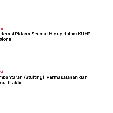
Dimulai 3 Agustus
ni
derasi Pidana Seumur Hidup dalam KUHP
sional
ni
mbantaran (Stuiting): Permasalahan dan
usi Praktis