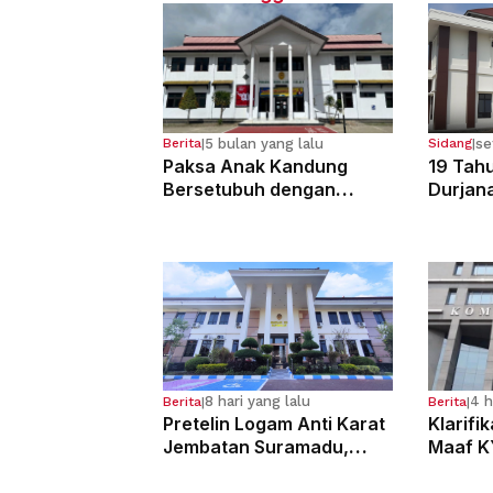
5 bulan yang lalu
se
Berita
|
Sidang
|
Paksa Anak Kandung
19 Tahu
Bersetubuh dengan
Durjan
Kekasihnya, Ibu Ini Dibui
Pemerk
13 Tahun
Kandun
8 hari yang lalu
4 h
Berita
|
Berita
|
Pretelin Logam Anti Karat
Klarifi
Jembatan Suramadu,
Maaf K
Para Pelaku Divonis 7
Dugaan