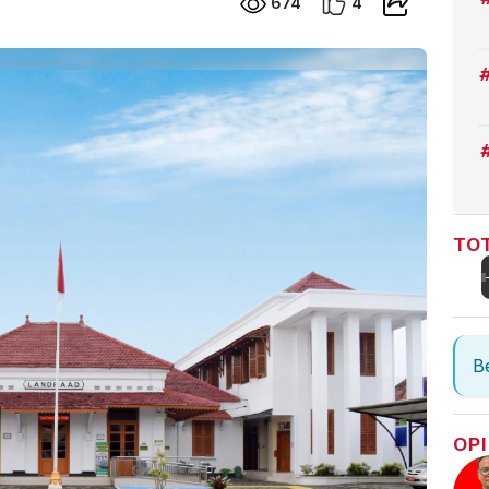
674
4
TOT
Be
OPI