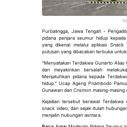
Do
Purbalingga, Jawa Tengah - Pengadil
pidana penjara seumur hidup kepad
yang dikenal melalui aplikasi Sna
putusan yang dibacakan terbuka untuk
“Menyatakan Terdakwa Gunarto Alias Gu
dan meyakinkan bersalah melakuk
Menjatuhkan pidana kepada Terdakwa
hidup.” Ucap Ageng Priambodo Pamung
Gunawan dan Crismon masing-masing s
Kejadian tersebut berawal Terdakwa d
snack video, dan sejak itulah hubung
menjalin hubungan asmara.
Baca Juga:
Moderasi Pidana Seumur 