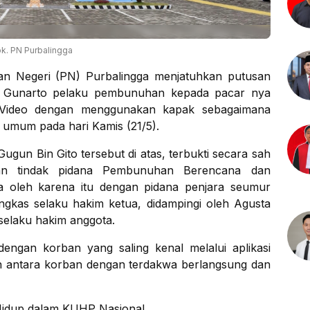
k. PN Purbalingga
an Negeri (PN) Purbalingga menjatuhkan putusan
a Gunarto pelaku pembunuhan kepada pacar nya
ck Video dengan menggunakan kapak sebagaimana
 umum pada hari Kamis (21/5).
gun Bin Gito tersebut di atas, terbukti secara sah
an tindak pidana Pembunuhan Berencana dan
 oleh karena itu dengan pidana penjara seumur
kas selaku hakim ketua, didampingi oleh Agusta
elaku hakim anggota.
engan korban yang saling kenal melalui aplikasi
an antara korban dengan terdakwa berlangsung dan
Hidup dalam KUHP Nasional