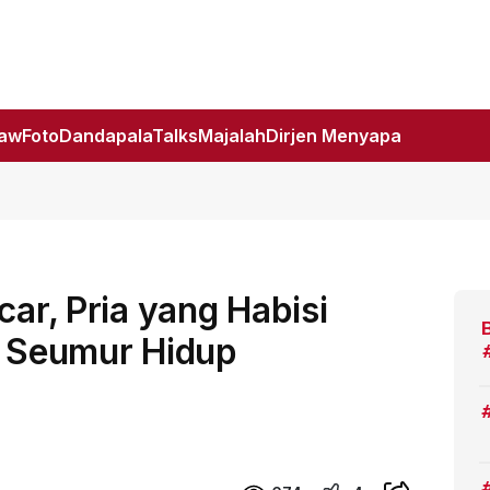
Law
Foto
DandapalaTalks
Majalah
Dirjen Menyapa
car, Pria yang Habisi
i Seumur Hidup