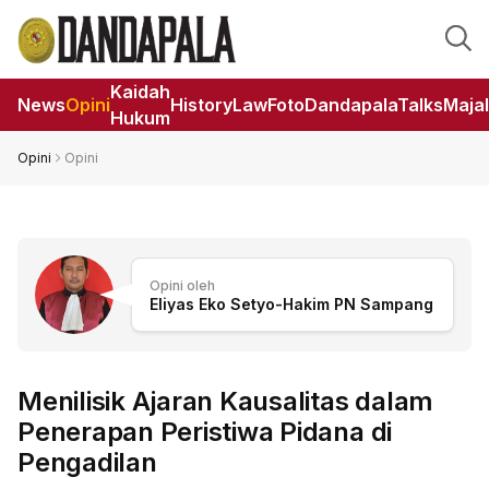
Kaidah
News
Opini
HistoryLaw
Foto
DandapalaTalks
Maja
Hukum
Opini
Opini
Opini oleh
Eliyas Eko Setyo-Hakim PN Sampang
Menilisik Ajaran Kausalitas dalam
Penerapan Peristiwa Pidana di
Pengadilan