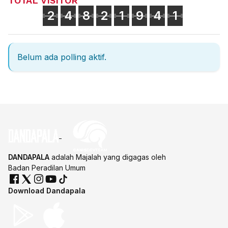
TOTAL VISITOR
2
4
8
2
1
9
4
1
Belum ada polling aktif.
DANDAPALA
adalah Majalah yang digagas oleh
Badan Peradilan Umum
Download Dandapala