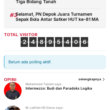
Tiga Bidang Tanah
#3
Selamat, PN Depok Juara Turnamen
Sepak Bola Antar Satker HUT ke-81 MA
TOTAL VISITOR
2
4
8
9
5
4
0
6
Belum ada polling aktif.
OPINI
selengkapnya
Muhammad Tasnim says:
Intermezzo: Budi dan Paradoks Logika
M. Luthfan HD Darus says: