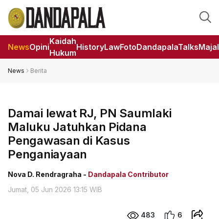
Kaidah
News
Opini
HistoryLaw
Foto
DandapalaTalks
Maja
Hukum
News
Berita
Damai lewat RJ, PN Saumlaki
Maluku Jatuhkan Pidana
Pengawasan di Kasus
Penganiayaan
Nova D. Rendragraha -
Dandapala Contributor
Jumat, 05 Jun 2026 13:15 WIB
483
6