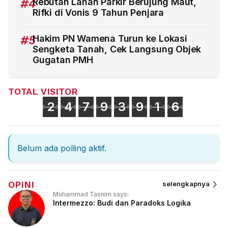
#4
Rebutan Lahan Parkir Berujung Maut,
Rifki di Vonis 9 Tahun Penjara
#5
Hakim PN Wamena Turun ke Lokasi
Sengketa Tanah, Cek Langsung Objek
Gugatan PMH
TOTAL VISITOR
2
4
7
9
3
9
1
6
Belum ada polling aktif.
OPINI
selengkapnya
Muhammad Tasnim says:
Intermezzo: Budi dan Paradoks Logika