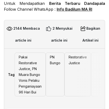
Untuk Mendapatkan
Berita Terbaru Dandapala
Follow Channel WhatsApp :
Info Badilum MA RI
2144 Membaca
2 Menyukai
Bagikan
article ini
article ini
Artikel ini
Pakai
PN
Restorative
da
Restorative
Bungo
Justice
Justice, PN
Tag
Muara Bungo
Vonis Pelaku
Penganiayaan
96 Hari Bui