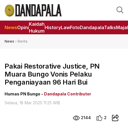
Kaidah
News
Opini
HistoryLaw
Foto
DandapalaTalks
Maja
Hukum
News
Berita
Pakai Restorative Justice, PN
Muara Bungo Vonis Pelaku
Penganiayaan 96 Hari Bui
Humas PN Bungo -
Dandapala Contributor
Selasa, 18 Mar 2025 11:25 WIB
2144
2